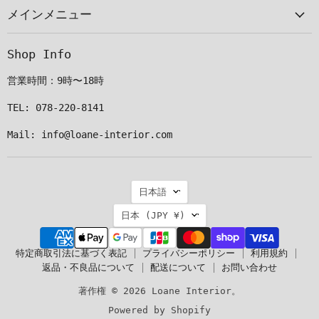
メインメニュー
ル
つ
つ
つ
で
け
け
け
見
て
て
て
Shop Info
つ
く
く
く
け
だ
だ
だ
営業時間：9時〜18時
て
さ
さ
さ
く
い
い
い
TEL: 078-220-8141
だ
Mail: info@loane-interior.com
さ
い
言
日本語
語
国
日本
(JPY ¥)
特定商取引法に基づく表記
プライバシーポリシー
利用規約
返品・不良品について
配送について
お問い合わせ
著作権 © 2026 Loane Interior。
Powered by Shopify