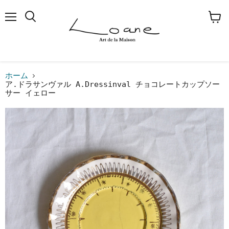
メ
検
カ
ニ
索
ー
ュ
す
ト
ー
る
を
見
る
ホーム
ア.ドラサンヴァル A.Dressinval チョコレートカップソー
サー イェロー